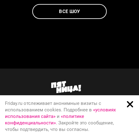
ВСЕ ШОУ
Friday.ru отслеживает анонимные визиты с
О телеканале
использованием cookies. Подробнее в
«условиях
использования сайта»
и
«политике
Вакансии
конфиденциальности»
. Закройте это сообщение,
Правовая информация
чтобы подтвердить, что вы согласны.
Политика конфиденциальности