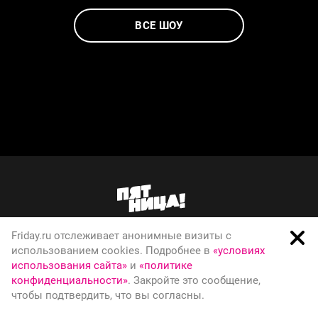
ВСЕ ШОУ
Friday.ru отслеживает анонимные визиты с
О телеканале
использованием cookies. Подробнее в
«условиях
использования сайта»
и
«политике
Вакансии
конфиденциальности»
. Закройте это сообщение,
Правовая информация
чтобы подтвердить, что вы согласны.
Политика конфиденциальности