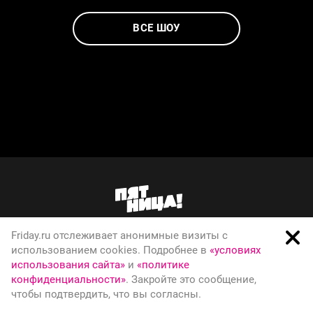
ВСЕ ШОУ
Friday.ru отслеживает анонимные визиты с
О телеканале
использованием cookies. Подробнее в
«условиях
использования сайта»
и
«политике
Вакансии
конфиденциальности»
. Закройте это сообщение,
Правовая информация
чтобы подтвердить, что вы согласны.
Политика конфиденциальности